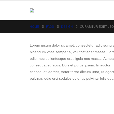
HOME
FAQS
DESIGN
CURABITUR EGET LEO 
Lorem ipsum dolor sit amet, consectetur adipiscing eli
bibendum vitae semper a, volutpat eget massa. Lorem i
odio, nec pellentesque erat ligula nec massa. Aenean
consequat et lacus. Duis et purus ipsum. In auctor m
consequat laoreet, tortor tortor dictum urna, ut egest
pulvinar, odio orci sodales odio, ac pulvinar felis qua