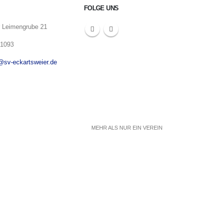
FOLGE UNS
r Leimengrube 21
-1093
@sv-eckartsweier.de
MEHR ALS NUR EIN VEREIN