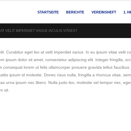
STARTSEITE
BERICHTE
VEREINSHEFT
1. 
AT VELIT IMPERDIET VAGUE IACULIS VITAES?
t. Curabitur eget leo at velit imperdiet varius. In eu ipsum vitae velit co
psum dolor sit amet, consectetur adipiscing elit. Integer fringilla, orc
 consequat lorem ut felis ullamcorper posuere gravida tellus faucibus. 
attis ipsum id molestie. Donec risus nulla, fringilla a rhoncus vitae, 
as urna ipsum nec libero. Nulla justo leo, molestie vel tempor nec, egest
m sit.