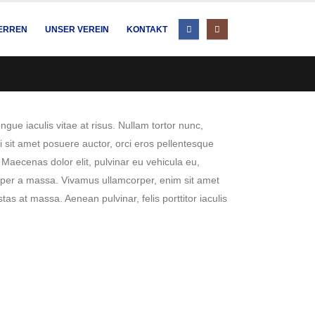
HERREN
UNSER VEREIN
KONTAKT
ngue iaculis vitae at risus. Nullam tortor nunc,
i sit amet posuere auctor, orci eros pellentesque
Maecenas dolor elit, pulvinar eu vehicula eu,
semper a massa. Vivamus ullamcorper, enim sit amet
as at massa. Aenean pulvinar, felis porttitor iaculis