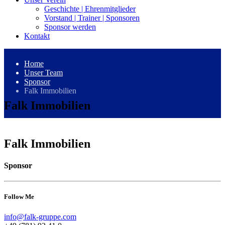
Geschichte | Ehrenmitglieder
Vorstand | Trainer | Sponsoren
Sponsor werden
Kontakt
Home
Unser Team
Sponsor
Falk Immobilien
Falk Immobilien
Falk Immobilien
Sponsor
Follow Me
info@falk-gruppe.com